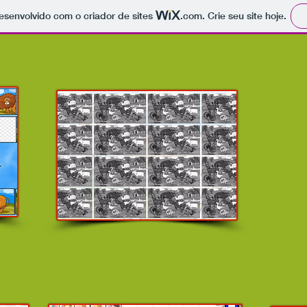
 desenvolvido com o criador de sites
.com
. Crie seu site hoje.